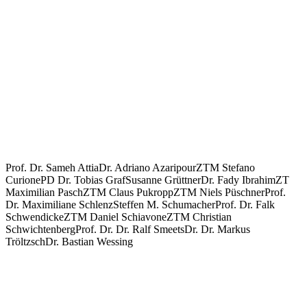
Prof. Dr. Sameh Attia
Dr. Adriano Azaripour
ZTM Stefano
Curione
PD Dr. Tobias Graf
Susanne Grüttner
Dr. Fady Ibrahim
ZT
Maximilian Pasch
ZTM Claus Pukropp
ZTM Niels Püschner
Prof.
Dr. Maximiliane Schlenz
Steffen M. Schumacher
Prof. Dr. Falk
Schwendicke
ZTM Daniel Schiavone
ZTM Christian
Schwichtenberg
Prof. Dr. Dr. Ralf Smeets
Dr. Dr. Markus
Tröltzsch
Dr. Bastian Wessing