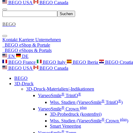
BEGO USA
BEGO Canada
Suchen
BEGO
Kontakt
Karriere
Unternehmen
BEGO eShop & Portale
BEGO eShops & Portals
EN
DE
BEGO France
BEGO Italy
BEGO Iberia
BEGO Croati
BEGO USA
BEGO Canada
BEGO
3D-Druck
3D-Druck-Materialien/-Indikationen
®
®
VarseoSmile
TriniQ
®
®
Wiss. Studien (VarseoSmile
TriniQ
)
®
plus
VarseoSmile
Crown
3D-Probedruck (kostenfrei)
®
plus
Wiss. Studien (VarseoSmile
Crown
)
Smart Veneering
®
VarseoSmile
Temp