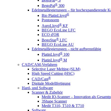
BegoPal
S
®
BegoPal
300
Edelmetalllegierungen – für hochexpandierende 
®
Bio PlatinLloyd
Pontonorm
®
AuroLloyd
KF
BEGO EcoLine LFC
ECO d'OR
®
BegoStar
LFC
BEGO EcoLine AU
Edelmetalllegierungen – nicht aufbrennfähig
®
PlatinLloyd
100
®
PlatinLloyd
M
CAD/CAM-Verfahren
Selective Laser Melting (SLM)
High Speed Cutting (HSC)
®
CAD/Cast
Digitale Modellfertigung
Hard- und Software
Scanner & Zubehör
Medit IO-Scanner – Innovation als Gesamtp
3Shape Scanner
Medit T310, T510 & T710
Software