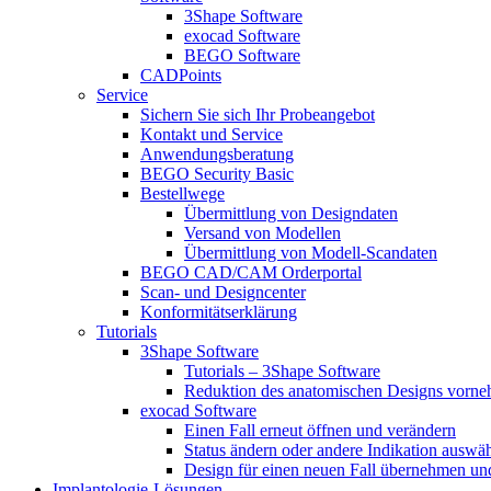
3Shape Software
exocad Software
BEGO Software
CADPoints
Service
Sichern Sie sich Ihr Probeangebot
Kontakt und Service
Anwendungsberatung
BEGO Security Basic
Bestellwege
Übermittlung von Designdaten
Versand von Modellen
Übermittlung von Modell-Scandaten
BEGO CAD/CAM Orderportal
Scan- und Designcenter
Konformitätserklärung
Tutorials
3Shape Software
Tutorials – 3Shape Software
Reduktion des anatomischen Designs vorn
exocad Software
Einen Fall erneut öffnen und verändern
Status ändern oder andere Indikation auswä
Design für einen neuen Fall übernehmen und
Implantologie-Lösungen