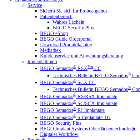
Service
Sichern Sie sich Ihr Probeangebot
Patientenbereich
Wahres Lächeln
BEGO Security Plus
BEGO eShop
BEGO Guide Orderportal
Download Produktkatalog
Mediathek
Kundenservice und Anwendungsberatung
Implantatlinien
®
Pro
BEGO Semados
RSX
CC
®
Technisches Bulletin BEGO Semados
Coni
®
BEGO Semados
SCX CC
®
Technisches Bulletin BEGO Semados
Coni
®
BEGO Semados
RS/RSX-Implantate
®
BEGO Semados
SC/SCX-Implantate
®
BEGO Semados
RI-Implantate
®
BEGO Semados
S-Implantate TG
BEGO Security Plus
BEGO Implant Systems Oberflächentechnologie
Digitaler Workflow
Prothetik