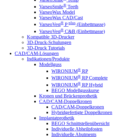
®
VarseoSmile
Teeth
VarseoWax Model
VarseoWax CAD/Cast
®
plus
VarseoVest
P
(Einbettmasse)
®
VarseoVest
C&B (Einbettmasse)
Kompatible 3D-Drucker
3D-Druck-Schulungen
3D-Druck Tutorials
CAD/CAM-Lösungen
Indikationen/Produkte
Modellguss
®
WIRONIUM
RP
®
WIRONIUM
RP Complete
®
WIRONIUM
RP Hybrid
BEGO Modellgusskurse
Kronen und Brückenprothetik
CAD/CAM-Doppelkronen
CAD/CAM-Doppelkronen
Hybridgefertigte Doppelkronen
Implantatprothetik
BEGO Schnittstellenübersicht
Individuelle Abheilpfosten
Individuelle Abutments