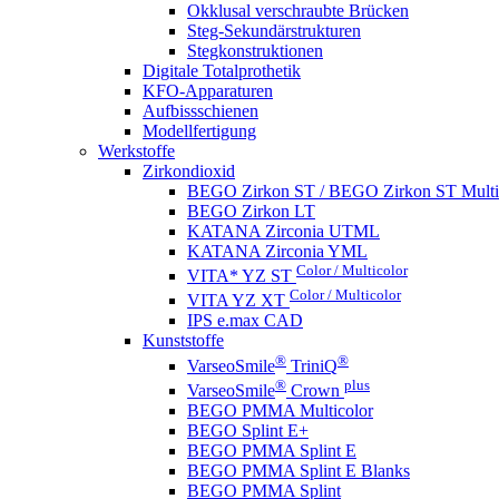
Okklusal verschraubte Brücken
Steg-Sekundärstrukturen
Stegkonstruktionen
Digitale Totalprothetik
KFO-Apparaturen
Aufbissschienen
Modellfertigung
Werkstoffe
Zirkondioxid
BEGO Zirkon ST / BEGO Zirkon ST Multi
BEGO Zirkon LT
KATANA Zirconia UTML
KATANA Zirconia YML
Color / Multicolor
VITA* YZ ST
Color / Multicolor
VITA YZ XT
IPS e.max CAD
Kunststoffe
®
®
VarseoSmile
TriniQ
®
plus
VarseoSmile
Crown
BEGO PMMA Multicolor
BEGO Splint E+
BEGO PMMA Splint E
BEGO PMMA Splint E Blanks
BEGO PMMA Splint