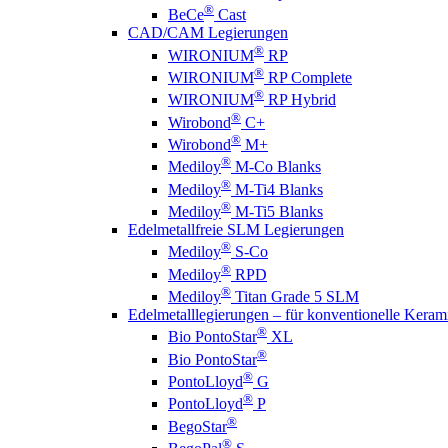
®
BeCe
Cast
CAD/CAM Legierungen
®
WIRONIUM
RP
®
WIRONIUM
RP Complete
®
WIRONIUM
RP Hybrid
®
Wirobond
C+
®
Wirobond
M+
®
Mediloy
M-Co Blanks
®
Mediloy
M-Ti4 Blanks
®
Mediloy
M-Ti5 Blanks
Edelmetallfreie SLM Legierungen
®
Mediloy
S-Co
®
Mediloy
RPD
®
Mediloy
Titan Grade 5 SLM
Edelmetalllegierungen – für konventionelle Keram
®
Bio PontoStar
XL
®
Bio PontoStar
®
PontoLloyd
G
®
PontoLloyd
P
®
BegoStar
®