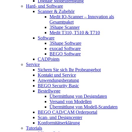
Digitale Modellfertigung
Hard- und Software
Scanner & Zubehör
Medit IO-Scanner – Innovation als
Gesamtpaket
3Shape Scanner
Medit T310, T510 & T710
Software
3Shape Software
exocad Software
BEGO Software
CADPoints
Service
Sichern Sie sich Ihr Probeangebot
Kontakt und Service
Anwendungsberatung
BEGO Security Basic
Bestellwege
Übermittlung von Designdaten
Versand von Modellen
Übermittlung von Modell-Scandaten
BEGO CAD/CAM Orderportal
Scan- und Designcenter
Konformitätserklärung
Tutorials