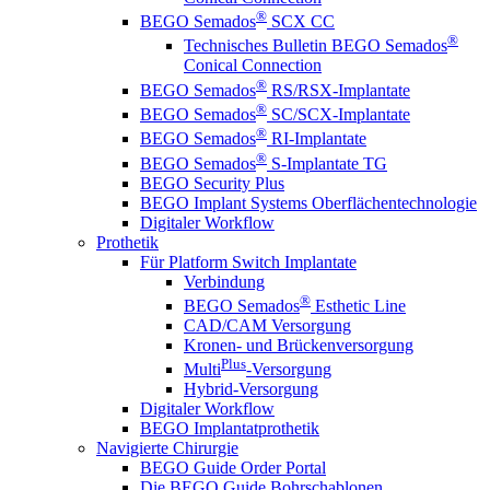
®
BEGO Semados
SCX CC
®
Technisches Bulletin BEGO Semados
Conical Connection
®
BEGO Semados
RS/RSX-Implantate
®
BEGO Semados
SC/SCX-Implantate
®
BEGO Semados
RI-Implantate
®
BEGO Semados
S-Implantate TG
BEGO Security Plus
BEGO Implant Systems Oberflächentechnologie
Digitaler Workflow
Prothetik
Für Platform Switch Implantate
Verbindung
®
BEGO Semados
Esthetic Line
CAD/CAM Versorgung
Kronen- und Brückenversorgung
Plus
Multi
-Versorgung
Hybrid-Versorgung
Digitaler Workflow
BEGO Implantatprothetik
Navigierte Chirurgie
BEGO Guide Order Portal
Die BEGO Guide Bohrschablonen