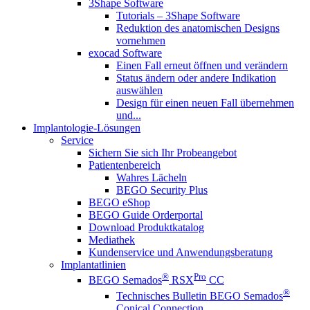
3Shape Software
Tutorials – 3Shape Software
Reduktion des anatomischen Designs
vornehmen
exocad Software
Einen Fall erneut öffnen und verändern
Status ändern oder andere Indikation
auswählen
Design für einen neuen Fall übernehmen
und...
Implantologie-Lösungen
Service
Sichern Sie sich Ihr Probeangebot
Patientenbereich
Wahres Lächeln
BEGO Security Plus
BEGO eShop
BEGO Guide Orderportal
Download Produktkatalog
Mediathek
Kundenservice und Anwendungsberatung
Implantatlinien
®
Pro
BEGO Semados
RSX
CC
®
Technisches Bulletin BEGO Semados
Conical Connection