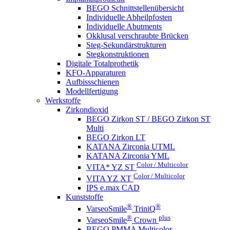
BEGO Schnittstellenübersicht
Individuelle Abheilpfosten
Individuelle Abutments
Okklusal verschraubte Brücken
Steg-Sekundärstrukturen
Stegkonstruktionen
Digitale Totalprothetik
KFO-Apparaturen
Aufbissschienen
Modellfertigung
Werkstoffe
Zirkondioxid
BEGO Zirkon ST / BEGO Zirkon ST
Multi
BEGO Zirkon LT
KATANA Zirconia UTML
KATANA Zirconia YML
Color / Multicolor
VITA* YZ ST
Color / Multicolor
VITA YZ XT
IPS e.max CAD
Kunststoffe
®
®
VarseoSmile
TriniQ
®
plus
VarseoSmile
Crown
BEGO PMMA Multicolor