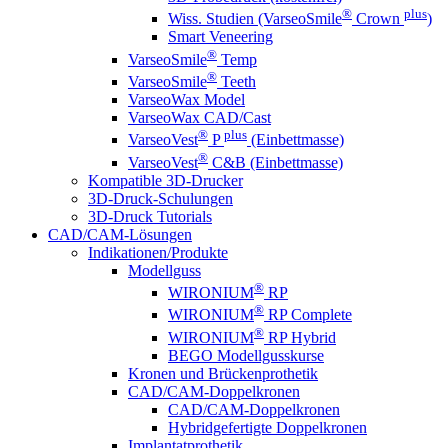
®
plus
Wiss. Studien (VarseoSmile
Crown
)
Smart Veneering
®
VarseoSmile
Temp
®
VarseoSmile
Teeth
VarseoWax Model
VarseoWax CAD/Cast
®
plus
VarseoVest
P
(Einbettmasse)
®
VarseoVest
C&B (Einbettmasse)
Kompatible 3D-Drucker
3D-Druck-Schulungen
3D-Druck Tutorials
CAD/CAM-Lösungen
Indikationen/Produkte
Modellguss
®
WIRONIUM
RP
®
WIRONIUM
RP Complete
®
WIRONIUM
RP Hybrid
BEGO Modellgusskurse
Kronen und Brückenprothetik
CAD/CAM-Doppelkronen
CAD/CAM-Doppelkronen
Hybridgefertigte Doppelkronen
Implantatprothetik