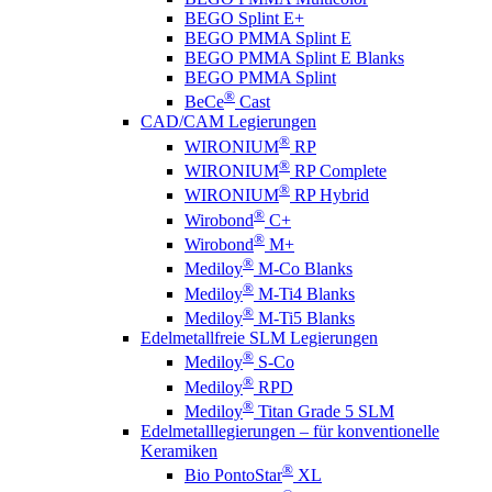
BEGO Splint E+
BEGO PMMA Splint E
BEGO PMMA Splint E Blanks
BEGO PMMA Splint
®
BeCe
Cast
CAD/CAM Legierungen
®
WIRONIUM
RP
®
WIRONIUM
RP Complete
®
WIRONIUM
RP Hybrid
®
Wirobond
C+
®
Wirobond
M+
®
Mediloy
M-Co Blanks
®
Mediloy
M-Ti4 Blanks
®
Mediloy
M-Ti5 Blanks
Edelmetallfreie SLM Legierungen
®
Mediloy
S-Co
®
Mediloy
RPD
®
Mediloy
Titan Grade 5 SLM
Edelmetalllegierungen – für konventionelle
Keramiken
®
Bio PontoStar
XL