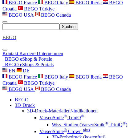
BEGO France
BEGO Italy
BEGO Iberia
BEGO
Croatia
BEGO Türkiye
BEGO USA
BEGO Canada
Suchen
BEGO
Kontakt
Karriere
Unternehmen
BEGO eShop & Portale
BEGO eShops & Portals
EN
DE
BEGO France
BEGO Italy
BEGO Iberia
BEGO
Croatia
BEGO Türkiye
BEGO USA
BEGO Canada
BEGO
3D-Druck
3D-Druck-Materialien/-Indikationen
®
®
VarseoSmile
TriniQ
®
®
Wiss. Studien (VarseoSmile
TriniQ
)
®
plus
VarseoSmile
Crown
3D-Probedruck (kostenfrei)