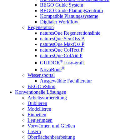
BEGO Guide System
BEGO Guide Planungszentrum
Kompatible Planungssysteme
Digitaler Workflow
Regeneration
naturesQue Regenerationslinie
naturesQue SemOss B
naturesQue MaxOss P
naturesQue ColTect P
naturesQue ColAid P
®
GUIDOR
easy-graft
®
NovaBone
Wissensportal
Ausgewählte Fachliteratur
BEGO eShop
Konventionelle Lösungen
Arbeitsvorbereitung
Dublieren
Modellieren
Einbetten
Legierungen
Vorwärmen und Gießen
Lasern
Oberflächenbearbeitung