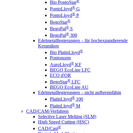
®
Bio PontoStar
®
PontoLloyd
G
®
PontoLloyd
P
®
BegoStar
®
BegoPal
S
®
BegoPal
300
Edelmetalllegierungen – für hochexpandierende
Keramiken
®
Bio PlatinLloyd
Pontonorm
®
AuroLloyd
KF
BEGO EcoLine LFC
ECO d'OR
®
BegoStar
LFC
BEGO EcoLine AU
Edelmetalllegierungen – nicht aufbrennfähig
®
PlatinLloyd
100
®
PlatinLloyd
M
CAD/CAM-Verfahren
Selective Laser Melting (SLM)
High Speed Cutting (HSC)
®
CAD/Cast