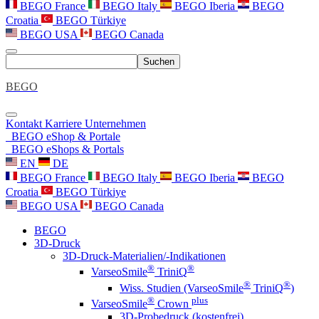
BEGO France
BEGO Italy
BEGO Iberia
BEGO
Croatia
BEGO Türkiye
BEGO USA
BEGO Canada
Suchen
BEGO
Kontakt
Karriere
Unternehmen
BEGO eShop & Portale
BEGO eShops & Portals
EN
DE
BEGO France
BEGO Italy
BEGO Iberia
BEGO
Croatia
BEGO Türkiye
BEGO USA
BEGO Canada
BEGO
3D-Druck
3D-Druck-Materialien/-Indikationen
®
®
VarseoSmile
TriniQ
®
®
Wiss. Studien (VarseoSmile
TriniQ
)
®
plus
VarseoSmile
Crown
3D-Probedruck (kostenfrei)