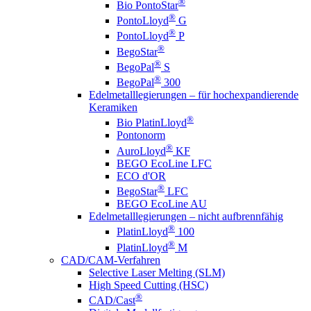
®
Bio PontoStar
®
PontoLloyd
G
®
PontoLloyd
P
®
BegoStar
®
BegoPal
S
®
BegoPal
300
Edelmetalllegierungen – für hochexpandierende
Keramiken
®
Bio PlatinLloyd
Pontonorm
®
AuroLloyd
KF
BEGO EcoLine LFC
ECO d'OR
®
BegoStar
LFC
BEGO EcoLine AU
Edelmetalllegierungen – nicht aufbrennfähig
®
PlatinLloyd
100
®
PlatinLloyd
M
CAD/CAM-Verfahren
Selective Laser Melting (SLM)
High Speed Cutting (HSC)
®
CAD/Cast