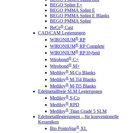
BEGO Splint E+
BEGO PMMA Splint E
BEGO PMMA Splint E Blanks
BEGO PMMA Splint
®
BeCe
Cast
CAD/CAM Legierungen
®
WIRONIUM
RP
®
WIRONIUM
RP Complete
®
WIRONIUM
RP Hybrid
®
Wirobond
C+
®
Wirobond
M+
®
Mediloy
M-Co Blanks
®
Mediloy
M-Ti4 Blanks
®
Mediloy
M-Ti5 Blanks
Edelmetallfreie SLM Legierungen
®
Mediloy
S-Co
®
Mediloy
RPD
®
Mediloy
Titan Grade 5 SLM
Edelmetalllegierungen – für konventionelle
Keramiken
®
Bio PontoStar
XL