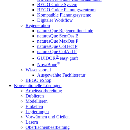
BEGO Guide System
BEGO Guide Planungszentrum
Kompatible Planungssysteme
Digitaler Workflow
Regeneration
naturesQue Regenerationslinie
naturesQue SemOss B
naturesQue MaxOss P
naturesQue ColTect P
naturesQue ColAid P
®
GUIDOR
easy-graft
®
NovaBone
Wissensportal
Ausgewählte Fachliteratur
BEGO eShop
Konventionelle Lösungen
Arbeitsvorbereitung
Dublieren
Modellieren
Einbetten
Legierungen
Vorwärmen und Gießen
Lasern
Oberflächenbearbeitung