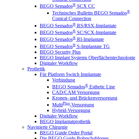
®
BEGO Semados
SCX CC
®
Technisches Bulletin BEGO Semados
Conical Connection
®
BEGO Semados
RS/RSX-Implantate
®
BEGO Semados
SC/SCX-Implantate
®
BEGO Semados
RI-Implantate
®
BEGO Semados
S-Implantate TG
BEGO Security Plus
BEGO Implant Systems Oberflächentechnologie
Digitaler Workflow
Prothetik
Für Platform Switch Implantate
Verbindung
®
BEGO Semados
Esthetic Line
CAD/CAM Versorgung
Kronen- und Brückenversorgung
Plus
Multi
-Versorgung
Hybrid-Versorgung
Digitaler Workflow
BEGO Implantatprothetik
Navigierte Chirurgie
BEGO Guide Order Portal
Die BEGO Guide Bohrschablonen