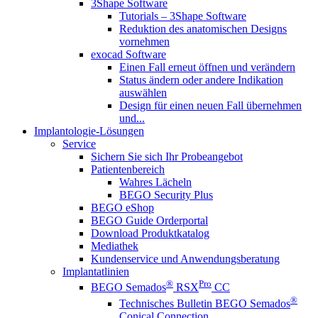
3Shape Software
Tutorials – 3Shape Software
Reduktion des anatomischen Designs
vornehmen
exocad Software
Einen Fall erneut öffnen und verändern
Status ändern oder andere Indikation
auswählen
Design für einen neuen Fall übernehmen
und...
Implantologie-Lösungen
Service
Sichern Sie sich Ihr Probeangebot
Patientenbereich
Wahres Lächeln
BEGO Security Plus
BEGO eShop
BEGO Guide Orderportal
Download Produktkatalog
Mediathek
Kundenservice und Anwendungsberatung
Implantatlinien
®
Pro
BEGO Semados
RSX
CC
®
Technisches Bulletin BEGO Semados
Conical Connection