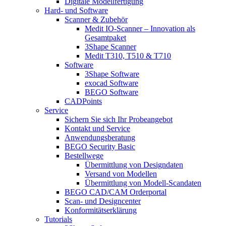
Digitale Modellfertigung
Hard- und Software
Scanner & Zubehör
Medit IO-Scanner – Innovation als
Gesamtpaket
3Shape Scanner
Medit T310, T510 & T710
Software
3Shape Software
exocad Software
BEGO Software
CADPoints
Service
Sichern Sie sich Ihr Probeangebot
Kontakt und Service
Anwendungsberatung
BEGO Security Basic
Bestellwege
Übermittlung von Designdaten
Versand von Modellen
Übermittlung von Modell-Scandaten
BEGO CAD/CAM Orderportal
Scan- und Designcenter
Konformitätserklärung
Tutorials