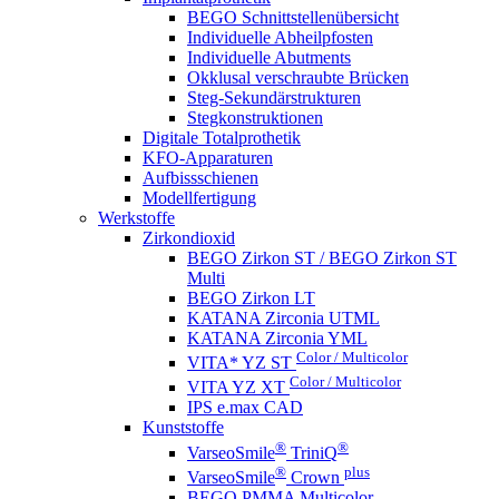
BEGO Schnittstellenübersicht
Individuelle Abheilpfosten
Individuelle Abutments
Okklusal verschraubte Brücken
Steg-Sekundärstrukturen
Stegkonstruktionen
Digitale Totalprothetik
KFO-Apparaturen
Aufbissschienen
Modellfertigung
Werkstoffe
Zirkondioxid
BEGO Zirkon ST / BEGO Zirkon ST
Multi
BEGO Zirkon LT
KATANA Zirconia UTML
KATANA Zirconia YML
Color / Multicolor
VITA* YZ ST
Color / Multicolor
VITA YZ XT
IPS e.max CAD
Kunststoffe
®
®
VarseoSmile
TriniQ
®
plus
VarseoSmile
Crown
BEGO PMMA Multicolor