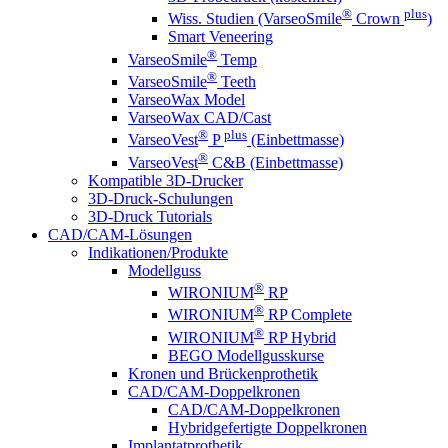
®
plus
Wiss. Studien (VarseoSmile
Crown
)
Smart Veneering
®
VarseoSmile
Temp
®
VarseoSmile
Teeth
VarseoWax Model
VarseoWax CAD/Cast
®
plus
VarseoVest
P
(Einbettmasse)
®
VarseoVest
C&B (Einbettmasse)
Kompatible 3D-Drucker
3D-Druck-Schulungen
3D-Druck Tutorials
CAD/CAM-Lösungen
Indikationen/Produkte
Modellguss
®
WIRONIUM
RP
®
WIRONIUM
RP Complete
®
WIRONIUM
RP Hybrid
BEGO Modellgusskurse
Kronen und Brückenprothetik
CAD/CAM-Doppelkronen
CAD/CAM-Doppelkronen
Hybridgefertigte Doppelkronen
Implantatprothetik