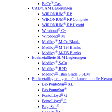
®
BeCe
Cast
CAD/CAM Legierungen
®
WIRONIUM
RP
®
WIRONIUM
RP Complete
®
WIRONIUM
RP Hybrid
®
Wirobond
C+
®
Wirobond
M+
®
Mediloy
M-Co Blanks
®
Mediloy
M-Ti4 Blanks
®
Mediloy
M-Ti5 Blanks
Edelmetallfreie SLM Legierungen
®
Mediloy
S-Co
®
Mediloy
RPD
®
Mediloy
Titan Grade 5 SLM
Edelmetalllegierungen – für konventionelle Keram
®
Bio PontoStar
XL
®
Bio PontoStar
®
PontoLloyd
G
®
PontoLloyd
P
®
BegoStar
®