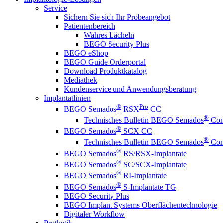
Service
Sichern Sie sich Ihr Probeangebot
Patientenbereich
Wahres Lächeln
BEGO Security Plus
BEGO eShop
BEGO Guide Orderportal
Download Produktkatalog
Mediathek
Kundenservice und Anwendungsberatung
Implantatlinien
®
Pro
BEGO Semados
RSX
CC
®
Technisches Bulletin BEGO Semados
Coni
®
BEGO Semados
SCX CC
®
Technisches Bulletin BEGO Semados
Coni
®
BEGO Semados
RS/RSX-Implantate
®
BEGO Semados
SC/SCX-Implantate
®
BEGO Semados
RI-Implantate
®
BEGO Semados
S-Implantate TG
BEGO Security Plus
BEGO Implant Systems Oberflächentechnologie
Digitaler Workflow
Prothetik