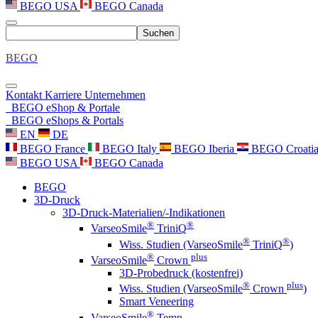
BEGO USA
BEGO Canada
Suchen
BEGO
Kontakt
Karriere
Unternehmen
BEGO eShop & Portale
BEGO eShops & Portals
EN
DE
BEGO France
BEGO Italy
BEGO Iberia
BEGO Croati
BEGO USA
BEGO Canada
BEGO
3D-Druck
3D-Druck-Materialien/-Indikationen
®
®
VarseoSmile
TriniQ
®
®
Wiss. Studien (VarseoSmile
TriniQ
)
®
plus
VarseoSmile
Crown
3D-Probedruck (kostenfrei)
®
plus
Wiss. Studien (VarseoSmile
Crown
)
Smart Veneering
®
VarseoSmile
Temp