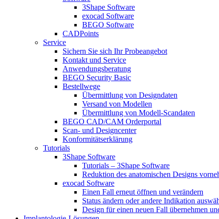
3Shape Software
exocad Software
BEGO Software
CADPoints
Service
Sichern Sie sich Ihr Probeangebot
Kontakt und Service
Anwendungsberatung
BEGO Security Basic
Bestellwege
Übermittlung von Designdaten
Versand von Modellen
Übermittlung von Modell-Scandaten
BEGO CAD/CAM Orderportal
Scan- und Designcenter
Konformitätserklärung
Tutorials
3Shape Software
Tutorials – 3Shape Software
Reduktion des anatomischen Designs vorn
exocad Software
Einen Fall erneut öffnen und verändern
Status ändern oder andere Indikation auswä
Design für einen neuen Fall übernehmen und
Implantologie-Lösungen