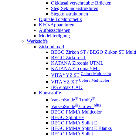
Okklusal verschraubte Brücken
Steg-Sekundärstrukturen
Stegkonstruktionen
Digitale Totalprothetik
KFO-Apparaturen
Aufbissschienen
Modellfertigung
Werkstoffe
Zirkondioxid
BEGO Zirkon ST / BEGO Zirkon ST Multi
BEGO Zirkon LT
KATANA Zirconia UTML
KATANA Zirconia YML
Color / Multicolor
VITA* YZ ST
Color / Multicolor
VITA YZ XT
IPS e.max CAD
Kunststoffe
®
®
VarseoSmile
TriniQ
®
plus
VarseoSmile
Crown
BEGO PMMA Multicolor
BEGO Splint E+
BEGO PMMA Splint E
BEGO PMMA Splint E Blanks
BEGO PMMA Splint