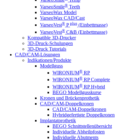
®
VarseoSmile
Teeth
VarseoWax Model
VarseoWax CAD/Cast
®
plus
VarseoVest
P
(Einbettmasse)
®
VarseoVest
C&B (Einbettmasse)
Kompatible 3D-Drucker
3D-Druck-Schulungen
3D-Druck Tutorials
CAD/CAM-Lösungen
Indikationen/Produkte
Modellguss
®
WIRONIUM
RP
®
WIRONIUM
RP Complete
®
WIRONIUM
RP Hybrid
BEGO Modellgusskurse
Kronen und Brückenprothetik
CAD/CAM-Doppelkronen
CAD/CAM-Doppelkronen
Hybridgefertigte Doppelkronen
Implantatprothetik
BEGO Schnittstellenübersicht
Individuelle Abheilpfosten
Individuelle Abutments