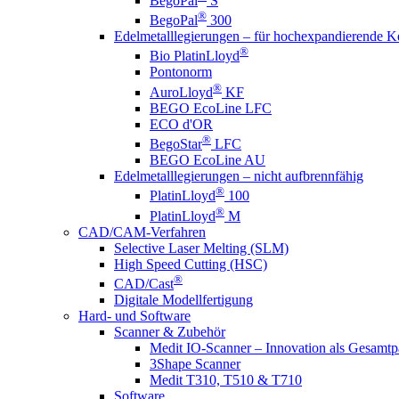
BegoPal
S
®
BegoPal
300
Edelmetalllegierungen – für hochexpandierende 
®
Bio PlatinLloyd
Pontonorm
®
AuroLloyd
KF
BEGO EcoLine LFC
ECO d'OR
®
BegoStar
LFC
BEGO EcoLine AU
Edelmetalllegierungen – nicht aufbrennfähig
®
PlatinLloyd
100
®
PlatinLloyd
M
CAD/CAM-Verfahren
Selective Laser Melting (SLM)
High Speed Cutting (HSC)
®
CAD/Cast
Digitale Modellfertigung
Hard- und Software
Scanner & Zubehör
Medit IO-Scanner – Innovation als Gesamtp
3Shape Scanner
Medit T310, T510 & T710
Software