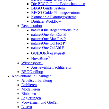
Die BEGO Guide Bohrschablonen
BEGO Guide System
BEGO Guide Planungszentrum
Kompatible Planungssysteme
Digitaler Workflow
Regeneration
naturesQue Regenerationslinie
naturesQue SemOss B
naturesQue MaxOss P
naturesQue ColTect P
naturesQue ColAid P
®
GUIDOR
easy-graft
®
NovaBone
Wissensportal
Ausgewählte Fachliteratur
BEGO eShop
Konventionelle Lösungen
Arbeitsvorbereitung
Dublieren
Modellieren
Einbetten
Legierungen
Vorwärmen und Gießen
Lasern