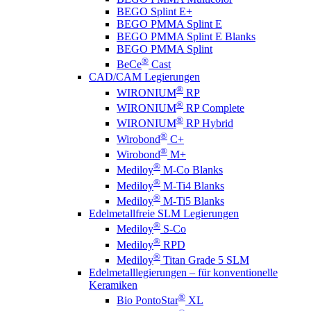
BEGO Splint E+
BEGO PMMA Splint E
BEGO PMMA Splint E Blanks
BEGO PMMA Splint
®
BeCe
Cast
CAD/CAM Legierungen
®
WIRONIUM
RP
®
WIRONIUM
RP Complete
®
WIRONIUM
RP Hybrid
®
Wirobond
C+
®
Wirobond
M+
®
Mediloy
M-Co Blanks
®
Mediloy
M-Ti4 Blanks
®
Mediloy
M-Ti5 Blanks
Edelmetallfreie SLM Legierungen
®
Mediloy
S-Co
®
Mediloy
RPD
®
Mediloy
Titan Grade 5 SLM
Edelmetalllegierungen – für konventionelle
Keramiken
®
Bio PontoStar
XL