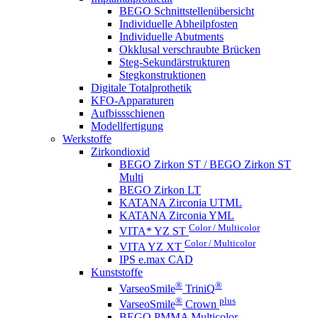
BEGO Schnittstellenübersicht
Individuelle Abheilpfosten
Individuelle Abutments
Okklusal verschraubte Brücken
Steg-Sekundärstrukturen
Stegkonstruktionen
Digitale Totalprothetik
KFO-Apparaturen
Aufbissschienen
Modellfertigung
Werkstoffe
Zirkondioxid
BEGO Zirkon ST / BEGO Zirkon ST
Multi
BEGO Zirkon LT
KATANA Zirconia UTML
KATANA Zirconia YML
Color / Multicolor
VITA* YZ ST
Color / Multicolor
VITA YZ XT
IPS e.max CAD
Kunststoffe
®
®
VarseoSmile
TriniQ
®
plus
VarseoSmile
Crown
BEGO PMMA Multicolor