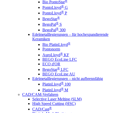
®
Bio PontoStar
®
PontoLloyd
G
®
PontoLloyd
P
®
BegoStar
®
BegoPal
S
®
BegoPal
300
Edelmetalllegierungen – für hochexpandierende
Keramiken
®
Bio PlatinLloyd
Pontonorm
®
AuroLloyd
KF
BEGO EcoLine LFC
ECO d'OR
®
BegoStar
LFC
BEGO EcoLine AU
Edelmetalllegierungen – nicht aufbrennfähig
®
PlatinLloyd
100
®
PlatinLloyd
M
CAD/CAM-Verfahren
Selective Laser Melting (SLM)
High Speed Cutting (HSC)
®
CAD/Cast