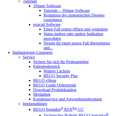
Tutorials
3Shape Software
Tutorials – 3Shape Software
Reduktion des anatomischen Designs
vornehmen
exocad Software
Einen Fall erneut öffnen und verändern
Status ändern oder andere Indikation
auswählen
Design für einen neuen Fall übernehmen
und...
Implantologie-Lösungen
Service
Sichern Sie sich Ihr Probeangebot
Patientenbereich
Wahres Lächeln
BEGO Security Plus
BEGO eShop
BEGO Guide Orderportal
Download Produktkatalog
Mediathek
Kundenservice und Anwendungsberatung
Implantatlinien
®
Pro
BEGO Semados
RSX
CC
®
Technisches Bulletin BEGO Semados