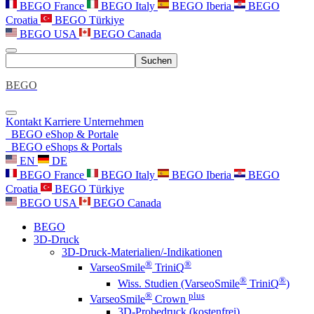
BEGO France
BEGO Italy
BEGO Iberia
BEGO
Croatia
BEGO Türkiye
BEGO USA
BEGO Canada
Suchen
BEGO
Kontakt
Karriere
Unternehmen
BEGO eShop & Portale
BEGO eShops & Portals
EN
DE
BEGO France
BEGO Italy
BEGO Iberia
BEGO
Croatia
BEGO Türkiye
BEGO USA
BEGO Canada
BEGO
3D-Druck
3D-Druck-Materialien/-Indikationen
®
®
VarseoSmile
TriniQ
®
®
Wiss. Studien (VarseoSmile
TriniQ
)
®
plus
VarseoSmile
Crown
3D-Probedruck (kostenfrei)