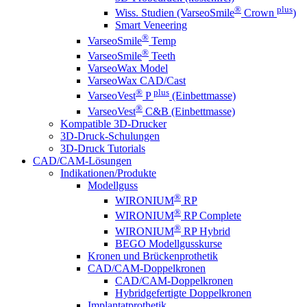
®
plus
Wiss. Studien (VarseoSmile
Crown
)
Smart Veneering
®
VarseoSmile
Temp
®
VarseoSmile
Teeth
VarseoWax Model
VarseoWax CAD/Cast
®
plus
VarseoVest
P
(Einbettmasse)
®
VarseoVest
C&B (Einbettmasse)
Kompatible 3D-Drucker
3D-Druck-Schulungen
3D-Druck Tutorials
CAD/CAM-Lösungen
Indikationen/Produkte
Modellguss
®
WIRONIUM
RP
®
WIRONIUM
RP Complete
®
WIRONIUM
RP Hybrid
BEGO Modellgusskurse
Kronen und Brückenprothetik
CAD/CAM-Doppelkronen
CAD/CAM-Doppelkronen
Hybridgefertigte Doppelkronen
Implantatprothetik