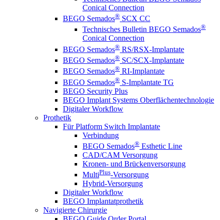
Conical Connection
®
BEGO Semados
SCX CC
®
Technisches Bulletin BEGO Semados
Conical Connection
®
BEGO Semados
RS/RSX-Implantate
®
BEGO Semados
SC/SCX-Implantate
®
BEGO Semados
RI-Implantate
®
BEGO Semados
S-Implantate TG
BEGO Security Plus
BEGO Implant Systems Oberflächentechnologie
Digitaler Workflow
Prothetik
Für Platform Switch Implantate
Verbindung
®
BEGO Semados
Esthetic Line
CAD/CAM Versorgung
Kronen- und Brückenversorgung
Plus
Multi
-Versorgung
Hybrid-Versorgung
Digitaler Workflow
BEGO Implantatprothetik
Navigierte Chirurgie
BEGO Guide Order Portal