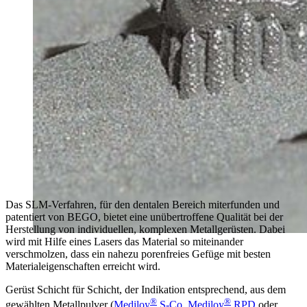
Das SLM-Verfahren, für den dentalen Bereich miterfunden und
patentiert von BEGO, bietet eine unübertroffene Qualität bei der
Herstellung von individuellen, komplexen Metallgerüsten. Dabei
wird mit Hilfe eines Lasers das Material so miteinander
verschmolzen, dass ein nahezu porenfreies Gefüge mit besten
Materialeigenschaften erreicht wird.
Gerüst Schicht für Schicht, der Indikation entsprechend, aus dem
®
®
gewählten Metallpulver (
Mediloy
S-Co
,
Mediloy
RPD
oder