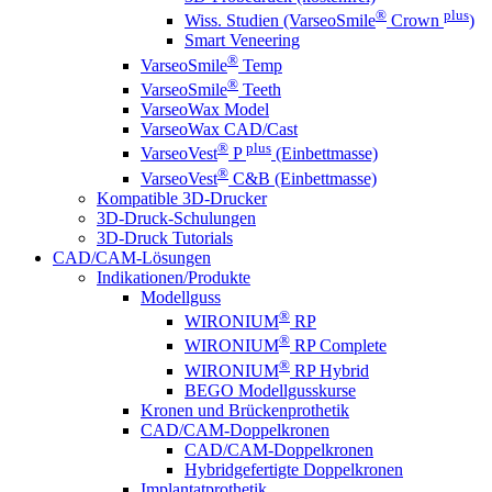
®
plus
Wiss. Studien (VarseoSmile
Crown
)
Smart Veneering
®
VarseoSmile
Temp
®
VarseoSmile
Teeth
VarseoWax Model
VarseoWax CAD/Cast
®
plus
VarseoVest
P
(Einbettmasse)
®
VarseoVest
C&B (Einbettmasse)
Kompatible 3D-Drucker
3D-Druck-Schulungen
3D-Druck Tutorials
CAD/CAM-Lösungen
Indikationen/Produkte
Modellguss
®
WIRONIUM
RP
®
WIRONIUM
RP Complete
®
WIRONIUM
RP Hybrid
BEGO Modellgusskurse
Kronen und Brückenprothetik
CAD/CAM-Doppelkronen
CAD/CAM-Doppelkronen
Hybridgefertigte Doppelkronen
Implantatprothetik