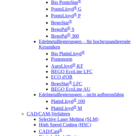
®
Bio PontoStar
®
PontoLloyd
G
®
PontoLloyd
P
®
BegoStar
®
BegoPal
S
®
BegoPal
300
Edelmetalllegierungen – für hochexpandierende
Keramiken
®
Bio PlatinLloyd
Pontonorm
®
AuroLloyd
KF
BEGO EcoLine LFC
ECO d'OR
®
BegoStar
LFC
BEGO EcoLine AU
Edelmetalllegierungen – nicht aufbrennfähig
®
PlatinLloyd
100
®
PlatinLloyd
M
CAD/CAM-Verfahren
Selective Laser Melting (SLM)
High Speed Cutting (HSC)
®
CAD/Cast