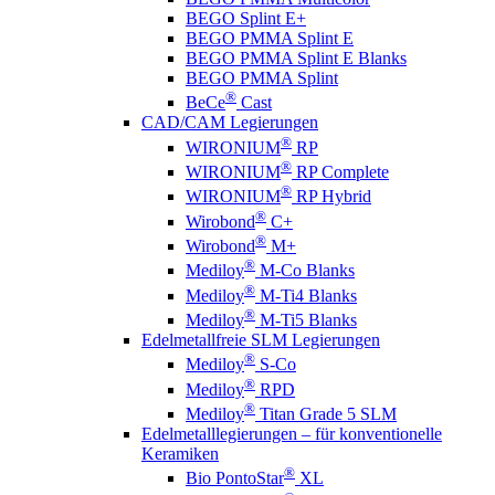
BEGO Splint E+
BEGO PMMA Splint E
BEGO PMMA Splint E Blanks
BEGO PMMA Splint
®
BeCe
Cast
CAD/CAM Legierungen
®
WIRONIUM
RP
®
WIRONIUM
RP Complete
®
WIRONIUM
RP Hybrid
®
Wirobond
C+
®
Wirobond
M+
®
Mediloy
M-Co Blanks
®
Mediloy
M-Ti4 Blanks
®
Mediloy
M-Ti5 Blanks
Edelmetallfreie SLM Legierungen
®
Mediloy
S-Co
®
Mediloy
RPD
®
Mediloy
Titan Grade 5 SLM
Edelmetalllegierungen – für konventionelle
Keramiken
®
Bio PontoStar
XL