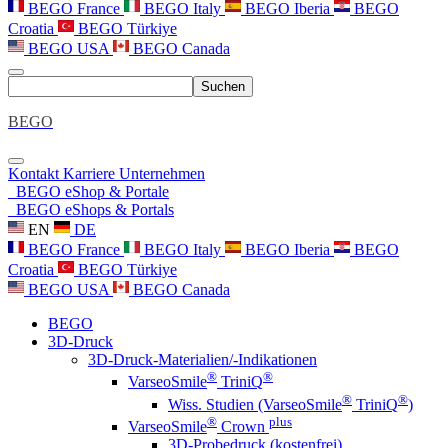
BEGO France
BEGO Italy
BEGO Iberia
BEGO
Croatia
BEGO Türkiye
BEGO USA
BEGO Canada
Suchen
BEGO
Kontakt
Karriere
Unternehmen
BEGO eShop & Portale
BEGO eShops & Portals
EN
DE
BEGO France
BEGO Italy
BEGO Iberia
BEGO
Croatia
BEGO Türkiye
BEGO USA
BEGO Canada
BEGO
3D-Druck
3D-Druck-Materialien/-Indikationen
®
®
VarseoSmile
TriniQ
®
®
Wiss. Studien (VarseoSmile
TriniQ
)
®
plus
VarseoSmile
Crown
3D-Probedruck (kostenfrei)