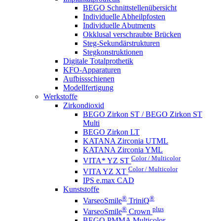
BEGO Schnittstellenübersicht
Individuelle Abheilpfosten
Individuelle Abutments
Okklusal verschraubte Brücken
Steg-Sekundärstrukturen
Stegkonstruktionen
Digitale Totalprothetik
KFO-Apparaturen
Aufbissschienen
Modellfertigung
Werkstoffe
Zirkondioxid
BEGO Zirkon ST / BEGO Zirkon ST
Multi
BEGO Zirkon LT
KATANA Zirconia UTML
KATANA Zirconia YML
Color / Multicolor
VITA* YZ ST
Color / Multicolor
VITA YZ XT
IPS e.max CAD
Kunststoffe
®
®
VarseoSmile
TriniQ
®
plus
VarseoSmile
Crown
BEGO PMMA Multicolor