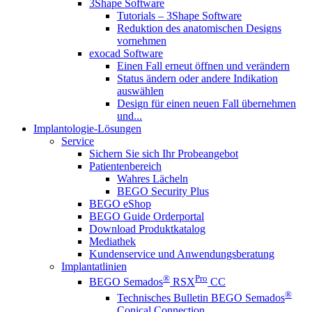
3Shape Software
Tutorials – 3Shape Software
Reduktion des anatomischen Designs
vornehmen
exocad Software
Einen Fall erneut öffnen und verändern
Status ändern oder andere Indikation
auswählen
Design für einen neuen Fall übernehmen
und...
Implantologie-Lösungen
Service
Sichern Sie sich Ihr Probeangebot
Patientenbereich
Wahres Lächeln
BEGO Security Plus
BEGO eShop
BEGO Guide Orderportal
Download Produktkatalog
Mediathek
Kundenservice und Anwendungsberatung
Implantatlinien
®
Pro
BEGO Semados
RSX
CC
®
Technisches Bulletin BEGO Semados
Conical Connection