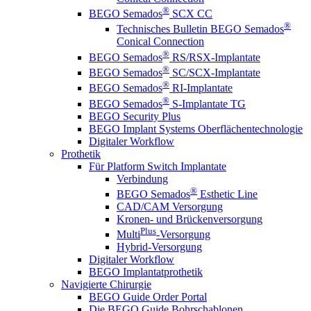
®
BEGO Semados
SCX CC
®
Technisches Bulletin BEGO Semados
Conical Connection
®
BEGO Semados
RS/RSX-Implantate
®
BEGO Semados
SC/SCX-Implantate
®
BEGO Semados
RI-Implantate
®
BEGO Semados
S-Implantate TG
BEGO Security Plus
BEGO Implant Systems Oberflächentechnologie
Digitaler Workflow
Prothetik
Für Platform Switch Implantate
Verbindung
®
BEGO Semados
Esthetic Line
CAD/CAM Versorgung
Kronen- und Brückenversorgung
Plus
Multi
-Versorgung
Hybrid-Versorgung
Digitaler Workflow
BEGO Implantatprothetik
Navigierte Chirurgie
BEGO Guide Order Portal
Die BEGO Guide Bohrschablonen