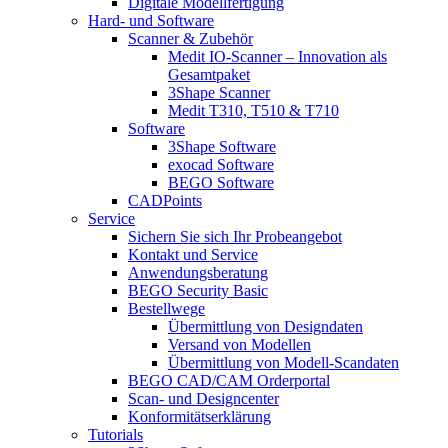
Digitale Modellfertigung
Hard- und Software
Scanner & Zubehör
Medit IO-Scanner – Innovation als
Gesamtpaket
3Shape Scanner
Medit T310, T510 & T710
Software
3Shape Software
exocad Software
BEGO Software
CADPoints
Service
Sichern Sie sich Ihr Probeangebot
Kontakt und Service
Anwendungsberatung
BEGO Security Basic
Bestellwege
Übermittlung von Designdaten
Versand von Modellen
Übermittlung von Modell-Scandaten
BEGO CAD/CAM Orderportal
Scan- und Designcenter
Konformitätserklärung
Tutorials