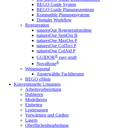
BEGO Guide System
BEGO Guide Planungszentrum
Kompatible Planungssysteme
Digitaler Workflow
Regeneration
naturesQue Regenerationslinie
naturesQue SemOss B
naturesQue MaxOss P
naturesQue ColTect P
naturesQue ColAid P
®
GUIDOR
easy-graft
®
NovaBone
Wissensportal
Ausgewählte Fachliteratur
BEGO eShop
Konventionelle Lösungen
Arbeitsvorbereitung
Dublieren
Modellieren
Einbetten
Legierungen
Vorwärmen und Gießen
Lasern
Oberflächenbearbeitung