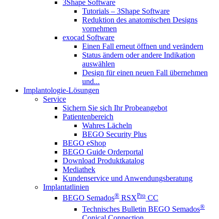
3Shape Software
Tutorials – 3Shape Software
Reduktion des anatomischen Designs
vornehmen
exocad Software
Einen Fall erneut öffnen und verändern
Status ändern oder andere Indikation
auswählen
Design für einen neuen Fall übernehmen
und...
Implantologie-Lösungen
Service
Sichern Sie sich Ihr Probeangebot
Patientenbereich
Wahres Lächeln
BEGO Security Plus
BEGO eShop
BEGO Guide Orderportal
Download Produktkatalog
Mediathek
Kundenservice und Anwendungsberatung
Implantatlinien
®
Pro
BEGO Semados
RSX
CC
®
Technisches Bulletin BEGO Semados
Conical Connection