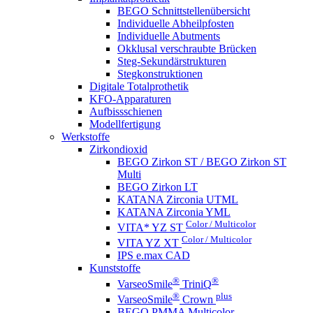
BEGO Schnittstellenübersicht
Individuelle Abheilpfosten
Individuelle Abutments
Okklusal verschraubte Brücken
Steg-Sekundärstrukturen
Stegkonstruktionen
Digitale Totalprothetik
KFO-Apparaturen
Aufbissschienen
Modellfertigung
Werkstoffe
Zirkondioxid
BEGO Zirkon ST / BEGO Zirkon ST
Multi
BEGO Zirkon LT
KATANA Zirconia UTML
KATANA Zirconia YML
Color / Multicolor
VITA* YZ ST
Color / Multicolor
VITA YZ XT
IPS e.max CAD
Kunststoffe
®
®
VarseoSmile
TriniQ
®
plus
VarseoSmile
Crown
BEGO PMMA Multicolor