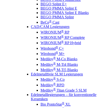
BEGO Splint E+
BEGO PMMA Splint E
BEGO PMMA Splint E Blanks
BEGO PMMA Splint
®
BeCe
Cast
CAD/CAM Legierungen
®
WIRONIUM
RP
®
WIRONIUM
RP Complete
®
WIRONIUM
RP Hybrid
®
Wirobond
C+
®
Wirobond
M+
®
Mediloy
M-Co Blanks
®
Mediloy
M-Ti4 Blanks
®
Mediloy
M-Ti5 Blanks
Edelmetallfreie SLM Legierungen
®
Mediloy
S-Co
®
Mediloy
RPD
®
Mediloy
Titan Grade 5 SLM
Edelmetalllegierungen – für konventionelle
Keramiken
®
Bio PontoStar
XL