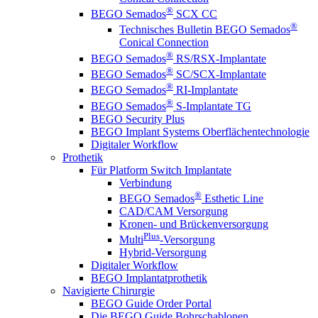
®
BEGO Semados
SCX CC
®
Technisches Bulletin BEGO Semados
Conical Connection
®
BEGO Semados
RS/RSX-Implantate
®
BEGO Semados
SC/SCX-Implantate
®
BEGO Semados
RI-Implantate
®
BEGO Semados
S-Implantate TG
BEGO Security Plus
BEGO Implant Systems Oberflächentechnologie
Digitaler Workflow
Prothetik
Für Platform Switch Implantate
Verbindung
®
BEGO Semados
Esthetic Line
CAD/CAM Versorgung
Kronen- und Brückenversorgung
Plus
Multi
-Versorgung
Hybrid-Versorgung
Digitaler Workflow
BEGO Implantatprothetik
Navigierte Chirurgie
BEGO Guide Order Portal
Die BEGO Guide Bohrschablonen