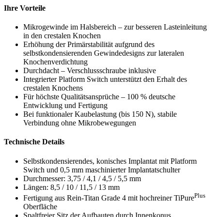
Ihre Vorteile
Mikrogewinde im Halsbereich – zur besseren Lasteinleitung
in den crestalen Knochen
Erhöhung der Primärstabilität aufgrund des
selbstkondensierenden Gewindedesigns zur lateralen
Knochenverdichtung
Durchdacht – Verschlussschraube inklusive
Integrierter Platform Switch unterstützt den Erhalt des
crestalen Knochens
Für höchste Qualitätsansprüche – 100 % deutsche
Entwicklung und Fertigung
Bei funktionaler Kaubelastung (bis 150 N), stabile
Verbindung ohne Mikrobewegungen
Technische Details
Selbstkondensierendes, konisches Implantat mit Platform
Switch und 0,5 mm maschinierter Implantatschulter
Durchmesser: 3,75 / 4,1 / 4,5 / 5,5 mm
Längen: 8,5 / 10 / 11,5 / 13 mm
Plus
Fertigung aus Rein-Titan Grade 4 mit hochreiner TiPure
Oberfläche
Spaltfreier Sitz der Aufbauten durch Innenkonus