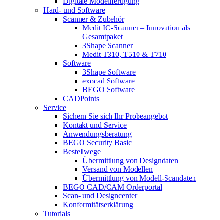
Digitale Modellfertigung
Hard- und Software
Scanner & Zubehör
Medit IO-Scanner – Innovation als
Gesamtpaket
3Shape Scanner
Medit T310, T510 & T710
Software
3Shape Software
exocad Software
BEGO Software
CADPoints
Service
Sichern Sie sich Ihr Probeangebot
Kontakt und Service
Anwendungsberatung
BEGO Security Basic
Bestellwege
Übermittlung von Designdaten
Versand von Modellen
Übermittlung von Modell-Scandaten
BEGO CAD/CAM Orderportal
Scan- und Designcenter
Konformitätserklärung
Tutorials