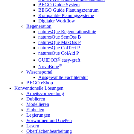
BEGO Guide System
BEGO Guide Planungszentrum
Kompatible Planungssysteme
Digitaler Workflow
Regeneration
naturesQue Regenerationslinie
naturesQue SemOss B
naturesQue MaxOss P
naturesQue ColTect P
naturesQue ColAid P
®
GUIDOR
easy-graft
®
NovaBone
Wissensportal
Ausgewählte Fachliteratur
BEGO eShop
Konventionelle Lösungen
Arbeitsvorbereitung
Dublieren
Modellieren
Einbetten
Legierungen
Vorwärmen und Gießen
Lasern
Oberflächenbearbeitung