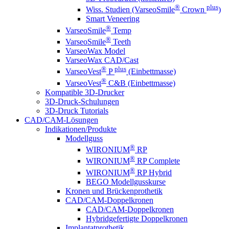
®
plus
Wiss. Studien (VarseoSmile
Crown
)
Smart Veneering
®
VarseoSmile
Temp
®
VarseoSmile
Teeth
VarseoWax Model
VarseoWax CAD/Cast
®
plus
VarseoVest
P
(Einbettmasse)
®
VarseoVest
C&B (Einbettmasse)
Kompatible 3D-Drucker
3D-Druck-Schulungen
3D-Druck Tutorials
CAD/CAM-Lösungen
Indikationen/Produkte
Modellguss
®
WIRONIUM
RP
®
WIRONIUM
RP Complete
®
WIRONIUM
RP Hybrid
BEGO Modellgusskurse
Kronen und Brückenprothetik
CAD/CAM-Doppelkronen
CAD/CAM-Doppelkronen
Hybridgefertigte Doppelkronen
Implantatprothetik