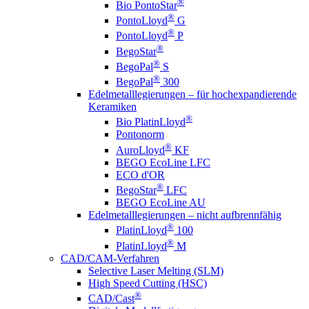
®
Bio PontoStar
®
PontoLloyd
G
®
PontoLloyd
P
®
BegoStar
®
BegoPal
S
®
BegoPal
300
Edelmetalllegierungen – für hochexpandierende
Keramiken
®
Bio PlatinLloyd
Pontonorm
®
AuroLloyd
KF
BEGO EcoLine LFC
ECO d'OR
®
BegoStar
LFC
BEGO EcoLine AU
Edelmetalllegierungen – nicht aufbrennfähig
®
PlatinLloyd
100
®
PlatinLloyd
M
CAD/CAM-Verfahren
Selective Laser Melting (SLM)
High Speed Cutting (HSC)
®
CAD/Cast