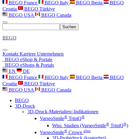
BEGO France
BEGO Italy
BEGO Iberia
BEGO
Croatia
BEGO Türkiye
BEGO USA
BEGO Canada
Suchen
BEGO
Kontakt
Karriere
Unternehmen
BEGO eShop & Portale
BEGO eShops & Portals
EN
DE
BEGO France
BEGO Italy
BEGO Iberia
BEGO
Croatia
BEGO Türkiye
BEGO USA
BEGO Canada
BEGO
3D-Druck
3D-Druck-Materialien/-Indikationen
®
®
VarseoSmile
TriniQ
®
®
Wiss. Studien (VarseoSmile
TriniQ
)
®
plus
VarseoSmile
Crown
3D-Probedruck (kostenfrei)