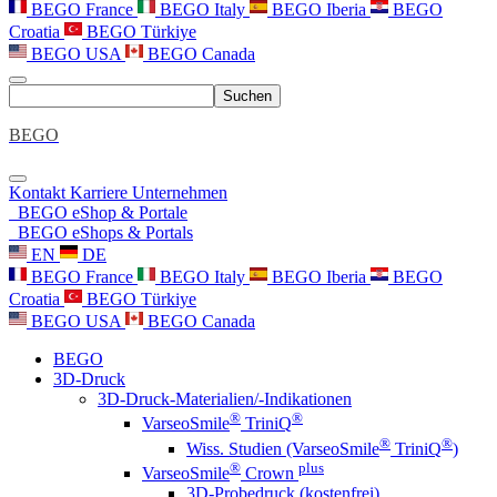
BEGO France
BEGO Italy
BEGO Iberia
BEGO
Croatia
BEGO Türkiye
BEGO USA
BEGO Canada
Suchen
BEGO
Kontakt
Karriere
Unternehmen
BEGO eShop & Portale
BEGO eShops & Portals
EN
DE
BEGO France
BEGO Italy
BEGO Iberia
BEGO
Croatia
BEGO Türkiye
BEGO USA
BEGO Canada
BEGO
3D-Druck
3D-Druck-Materialien/-Indikationen
®
®
VarseoSmile
TriniQ
®
®
Wiss. Studien (VarseoSmile
TriniQ
)
®
plus
VarseoSmile
Crown
3D-Probedruck (kostenfrei)