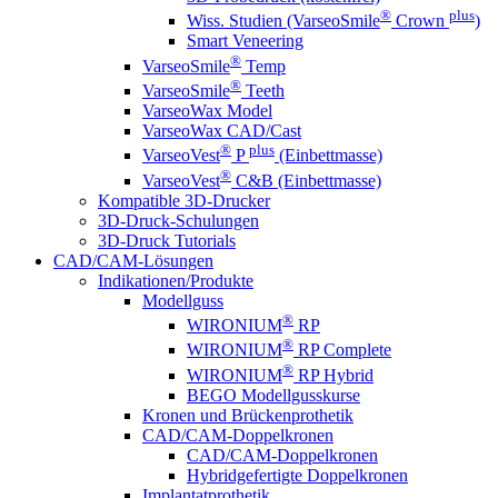
®
plus
Wiss. Studien (VarseoSmile
Crown
)
Smart Veneering
®
VarseoSmile
Temp
®
VarseoSmile
Teeth
VarseoWax Model
VarseoWax CAD/Cast
®
plus
VarseoVest
P
(Einbettmasse)
®
VarseoVest
C&B (Einbettmasse)
Kompatible 3D-Drucker
3D-Druck-Schulungen
3D-Druck Tutorials
CAD/CAM-Lösungen
Indikationen/Produkte
Modellguss
®
WIRONIUM
RP
®
WIRONIUM
RP Complete
®
WIRONIUM
RP Hybrid
BEGO Modellgusskurse
Kronen und Brückenprothetik
CAD/CAM-Doppelkronen
CAD/CAM-Doppelkronen
Hybridgefertigte Doppelkronen
Implantatprothetik