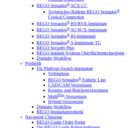
®
BEGO Semados
SCX CC
®
Technisches Bulletin BEGO Semados
Conical Connection
®
BEGO Semados
RS/RSX-Implantate
®
BEGO Semados
SC/SCX-Implantate
®
BEGO Semados
RI-Implantate
®
BEGO Semados
S-Implantate TG
BEGO Security Plus
BEGO Implant Systems Oberflächentechnologie
Digitaler Workflow
Prothetik
Für Platform Switch Implantate
Verbindung
®
BEGO Semados
Esthetic Line
CAD/CAM Versorgung
Kronen- und Brückenversorgung
Plus
Multi
-Versorgung
Hybrid-Versorgung
Digitaler Workflow
BEGO Implantatprothetik
Navigierte Chirurgie
BEGO Guide Order Portal
Die BEGO Guide Bohrschablonen