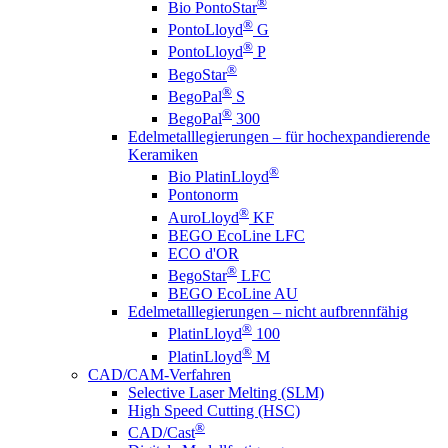
®
Bio PontoStar
®
PontoLloyd
G
®
PontoLloyd
P
®
BegoStar
®
BegoPal
S
®
BegoPal
300
Edelmetalllegierungen – für hochexpandierende
Keramiken
®
Bio PlatinLloyd
Pontonorm
®
AuroLloyd
KF
BEGO EcoLine LFC
ECO d'OR
®
BegoStar
LFC
BEGO EcoLine AU
Edelmetalllegierungen – nicht aufbrennfähig
®
PlatinLloyd
100
®
PlatinLloyd
M
CAD/CAM-Verfahren
Selective Laser Melting (SLM)
High Speed Cutting (HSC)
®
CAD/Cast