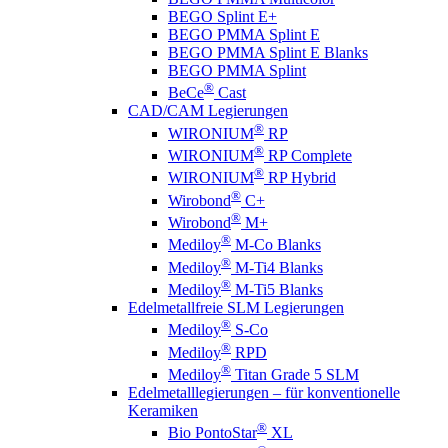
BEGO Splint E+
BEGO PMMA Splint E
BEGO PMMA Splint E Blanks
BEGO PMMA Splint
®
BeCe
Cast
CAD/CAM Legierungen
®
WIRONIUM
RP
®
WIRONIUM
RP Complete
®
WIRONIUM
RP Hybrid
®
Wirobond
C+
®
Wirobond
M+
®
Mediloy
M-Co Blanks
®
Mediloy
M-Ti4 Blanks
®
Mediloy
M-Ti5 Blanks
Edelmetallfreie SLM Legierungen
®
Mediloy
S-Co
®
Mediloy
RPD
®
Mediloy
Titan Grade 5 SLM
Edelmetalllegierungen – für konventionelle
Keramiken
®
Bio PontoStar
XL