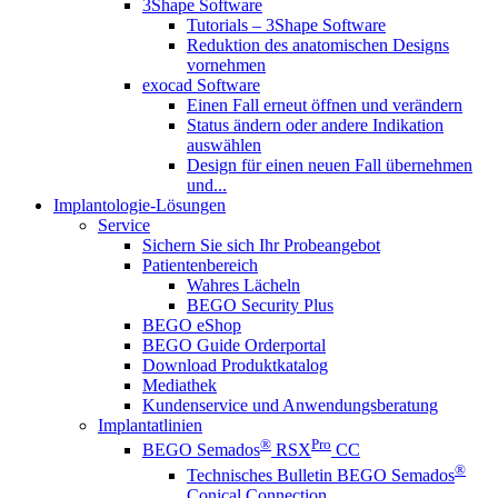
3Shape Software
Tutorials – 3Shape Software
Reduktion des anatomischen Designs
vornehmen
exocad Software
Einen Fall erneut öffnen und verändern
Status ändern oder andere Indikation
auswählen
Design für einen neuen Fall übernehmen
und...
Implantologie-Lösungen
Service
Sichern Sie sich Ihr Probeangebot
Patientenbereich
Wahres Lächeln
BEGO Security Plus
BEGO eShop
BEGO Guide Orderportal
Download Produktkatalog
Mediathek
Kundenservice und Anwendungsberatung
Implantatlinien
®
Pro
BEGO Semados
RSX
CC
®
Technisches Bulletin BEGO Semados
Conical Connection