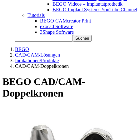
BEGO Videos – Implantatprothetik
BEGO Implant Systems YouTube Channel
Tutorials
BEGO CAMcreator Print
exocad Software
3Shape Software
Suchen
BEGO
CAD/CAM-Lösungen
Indikationen/Produkte
CAD/CAM-Doppelkronen
BEGO CAD/CAM-
Doppelkronen