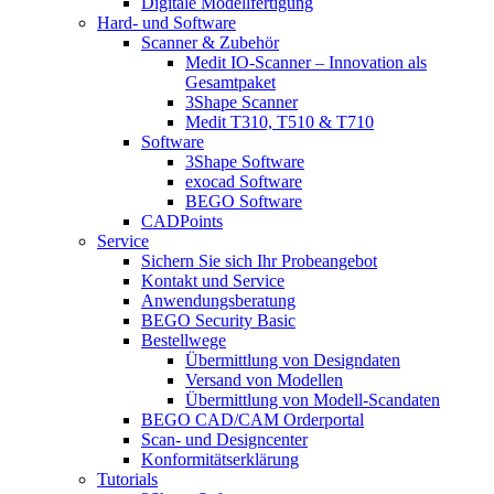
Digitale Modellfertigung
Hard- und Software
Scanner & Zubehör
Medit IO-Scanner – Innovation als
Gesamtpaket
3Shape Scanner
Medit T310, T510 & T710
Software
3Shape Software
exocad Software
BEGO Software
CADPoints
Service
Sichern Sie sich Ihr Probeangebot
Kontakt und Service
Anwendungsberatung
BEGO Security Basic
Bestellwege
Übermittlung von Designdaten
Versand von Modellen
Übermittlung von Modell-Scandaten
BEGO CAD/CAM Orderportal
Scan- und Designcenter
Konformitätserklärung
Tutorials