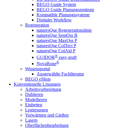
BEGO Guide System
BEGO Guide Planungszentrum
Kompatible Planungssysteme
Digitaler Workflow
Regeneration
naturesQue Regenerationslinie
naturesQue SemOss B
naturesQue MaxOss P
naturesQue ColTect P
naturesQue ColAid P
®
GUIDOR
easy-graft
®
NovaBone
Wissensportal
Ausgewählte Fachliteratur
BEGO eShop
Konventionelle Lösungen
Arbeitsvorbereitung
Dublieren
Modellieren
Einbetten
Legierungen
Vorwärmen und Gießen
Lasern
Oberflächenbearbeitung