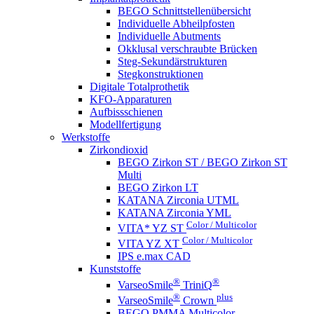
BEGO Schnittstellenübersicht
Individuelle Abheilpfosten
Individuelle Abutments
Okklusal verschraubte Brücken
Steg-Sekundärstrukturen
Stegkonstruktionen
Digitale Totalprothetik
KFO-Apparaturen
Aufbissschienen
Modellfertigung
Werkstoffe
Zirkondioxid
BEGO Zirkon ST / BEGO Zirkon ST
Multi
BEGO Zirkon LT
KATANA Zirconia UTML
KATANA Zirconia YML
Color / Multicolor
VITA* YZ ST
Color / Multicolor
VITA YZ XT
IPS e.max CAD
Kunststoffe
®
®
VarseoSmile
TriniQ
®
plus
VarseoSmile
Crown
BEGO PMMA Multicolor