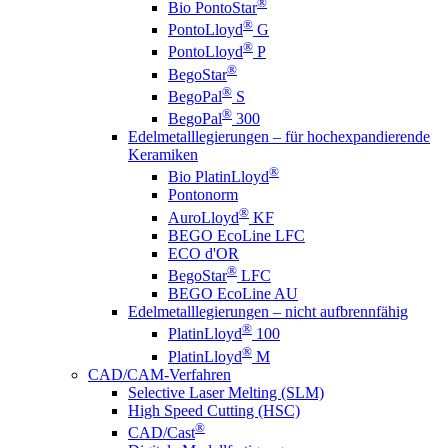
®
Bio PontoStar
®
PontoLloyd
G
®
PontoLloyd
P
®
BegoStar
®
BegoPal
S
®
BegoPal
300
Edelmetalllegierungen – für hochexpandierende
Keramiken
®
Bio PlatinLloyd
Pontonorm
®
AuroLloyd
KF
BEGO EcoLine LFC
ECO d'OR
®
BegoStar
LFC
BEGO EcoLine AU
Edelmetalllegierungen – nicht aufbrennfähig
®
PlatinLloyd
100
®
PlatinLloyd
M
CAD/CAM-Verfahren
Selective Laser Melting (SLM)
High Speed Cutting (HSC)
®
CAD/Cast