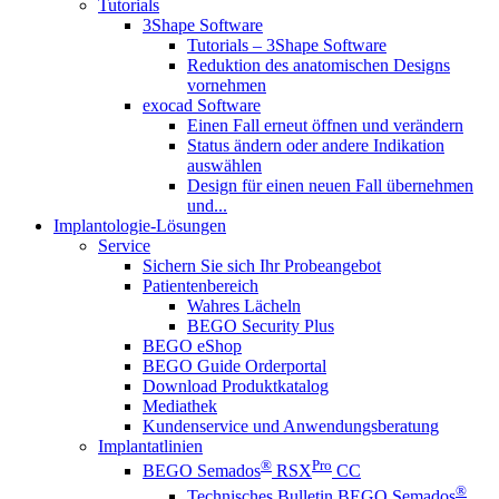
Tutorials
3Shape Software
Tutorials – 3Shape Software
Reduktion des anatomischen Designs
vornehmen
exocad Software
Einen Fall erneut öffnen und verändern
Status ändern oder andere Indikation
auswählen
Design für einen neuen Fall übernehmen
und...
Implantologie-Lösungen
Service
Sichern Sie sich Ihr Probeangebot
Patientenbereich
Wahres Lächeln
BEGO Security Plus
BEGO eShop
BEGO Guide Orderportal
Download Produktkatalog
Mediathek
Kundenservice und Anwendungsberatung
Implantatlinien
®
Pro
BEGO Semados
RSX
CC
®
Technisches Bulletin BEGO Semados