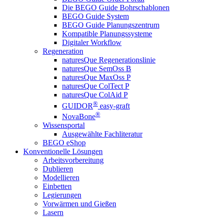
Die BEGO Guide Bohrschablonen
BEGO Guide System
BEGO Guide Planungszentrum
Kompatible Planungssysteme
Digitaler Workflow
Regeneration
naturesQue Regenerationslinie
naturesQue SemOss B
naturesQue MaxOss P
naturesQue ColTect P
naturesQue ColAid P
®
GUIDOR
easy-graft
®
NovaBone
Wissensportal
Ausgewählte Fachliteratur
BEGO eShop
Konventionelle Lösungen
Arbeitsvorbereitung
Dublieren
Modellieren
Einbetten
Legierungen
Vorwärmen und Gießen
Lasern