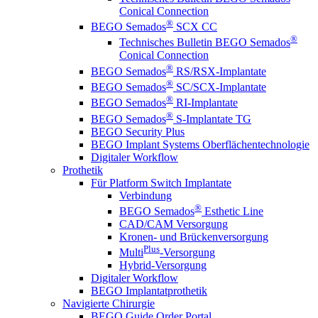
Conical Connection
®
BEGO Semados
SCX CC
®
Technisches Bulletin BEGO Semados
Conical Connection
®
BEGO Semados
RS/RSX-Implantate
®
BEGO Semados
SC/SCX-Implantate
®
BEGO Semados
RI-Implantate
®
BEGO Semados
S-Implantate TG
BEGO Security Plus
BEGO Implant Systems Oberflächentechnologie
Digitaler Workflow
Prothetik
Für Platform Switch Implantate
Verbindung
®
BEGO Semados
Esthetic Line
CAD/CAM Versorgung
Kronen- und Brückenversorgung
Plus
Multi
-Versorgung
Hybrid-Versorgung
Digitaler Workflow
BEGO Implantatprothetik
Navigierte Chirurgie
BEGO Guide Order Portal