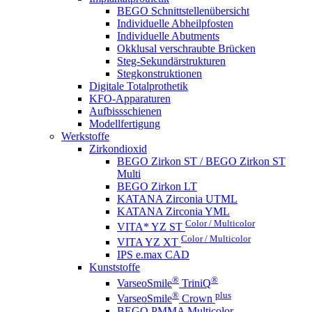
BEGO Schnittstellenübersicht
Individuelle Abheilpfosten
Individuelle Abutments
Okklusal verschraubte Brücken
Steg-Sekundärstrukturen
Stegkonstruktionen
Digitale Totalprothetik
KFO-Apparaturen
Aufbissschienen
Modellfertigung
Werkstoffe
Zirkondioxid
BEGO Zirkon ST / BEGO Zirkon ST
Multi
BEGO Zirkon LT
KATANA Zirconia UTML
KATANA Zirconia YML
Color / Multicolor
VITA* YZ ST
Color / Multicolor
VITA YZ XT
IPS e.max CAD
Kunststoffe
®
®
VarseoSmile
TriniQ
®
plus
VarseoSmile
Crown
BEGO PMMA Multicolor