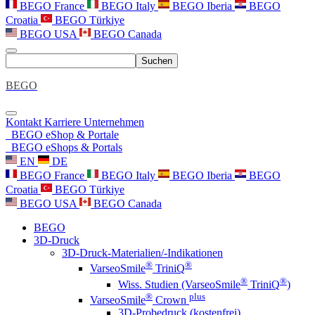
BEGO France
BEGO Italy
BEGO Iberia
BEGO
Croatia
BEGO Türkiye
BEGO USA
BEGO Canada
Suchen
BEGO
Kontakt
Karriere
Unternehmen
BEGO eShop & Portale
BEGO eShops & Portals
EN
DE
BEGO France
BEGO Italy
BEGO Iberia
BEGO
Croatia
BEGO Türkiye
BEGO USA
BEGO Canada
BEGO
3D-Druck
3D-Druck-Materialien/-Indikationen
®
®
VarseoSmile
TriniQ
®
®
Wiss. Studien (VarseoSmile
TriniQ
)
®
plus
VarseoSmile
Crown
3D-Probedruck (kostenfrei)