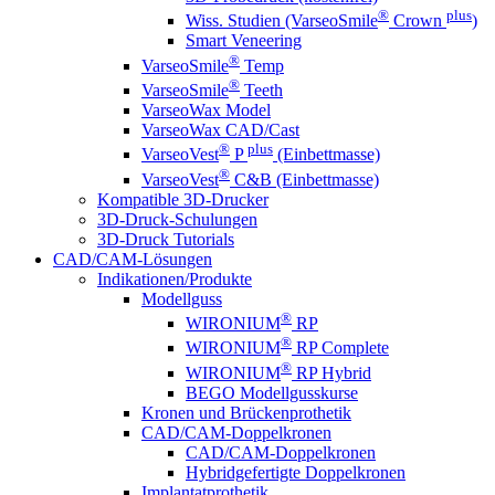
®
plus
Wiss. Studien (VarseoSmile
Crown
)
Smart Veneering
®
VarseoSmile
Temp
®
VarseoSmile
Teeth
VarseoWax Model
VarseoWax CAD/Cast
®
plus
VarseoVest
P
(Einbettmasse)
®
VarseoVest
C&B (Einbettmasse)
Kompatible 3D-Drucker
3D-Druck-Schulungen
3D-Druck Tutorials
CAD/CAM-Lösungen
Indikationen/Produkte
Modellguss
®
WIRONIUM
RP
®
WIRONIUM
RP Complete
®
WIRONIUM
RP Hybrid
BEGO Modellgusskurse
Kronen und Brückenprothetik
CAD/CAM-Doppelkronen
CAD/CAM-Doppelkronen
Hybridgefertigte Doppelkronen
Implantatprothetik