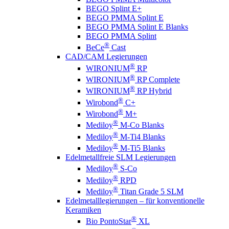
BEGO Splint E+
BEGO PMMA Splint E
BEGO PMMA Splint E Blanks
BEGO PMMA Splint
®
BeCe
Cast
CAD/CAM Legierungen
®
WIRONIUM
RP
®
WIRONIUM
RP Complete
®
WIRONIUM
RP Hybrid
®
Wirobond
C+
®
Wirobond
M+
®
Mediloy
M-Co Blanks
®
Mediloy
M-Ti4 Blanks
®
Mediloy
M-Ti5 Blanks
Edelmetallfreie SLM Legierungen
®
Mediloy
S-Co
®
Mediloy
RPD
®
Mediloy
Titan Grade 5 SLM
Edelmetalllegierungen – für konventionelle
Keramiken
®
Bio PontoStar
XL