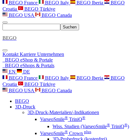
BEGO France
BEGO Italy
BEGO Iberia
BEGO
Croatia
BEGO Türkiye
BEGO USA
BEGO Canada
Suchen
BEGO
Kontakt
Karriere
Unternehmen
BEGO eShop & Portale
BEGO eShops & Portals
EN
DE
BEGO France
BEGO Italy
BEGO Iberia
BEGO
Croatia
BEGO Türkiye
BEGO USA
BEGO Canada
BEGO
3D-Druck
3D-Druck-Materialien/-Indikationen
®
®
VarseoSmile
TriniQ
®
®
Wiss. Studien (VarseoSmile
TriniQ
)
®
plus
VarseoSmile
Crown
3D-Probedruck (kostenfrei)