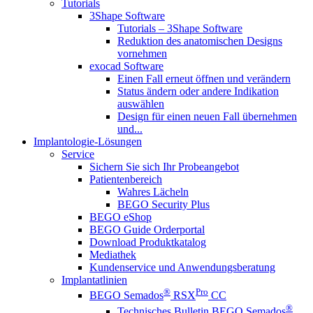
Tutorials
3Shape Software
Tutorials – 3Shape Software
Reduktion des anatomischen Designs
vornehmen
exocad Software
Einen Fall erneut öffnen und verändern
Status ändern oder andere Indikation
auswählen
Design für einen neuen Fall übernehmen
und...
Implantologie-Lösungen
Service
Sichern Sie sich Ihr Probeangebot
Patientenbereich
Wahres Lächeln
BEGO Security Plus
BEGO eShop
BEGO Guide Orderportal
Download Produktkatalog
Mediathek
Kundenservice und Anwendungsberatung
Implantatlinien
®
Pro
BEGO Semados
RSX
CC
®
Technisches Bulletin BEGO Semados