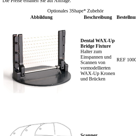
Die Preise erhalten Sie auf Anfrage.
Optionales 3Shape* Zubehör
Abbildung
Beschreibung
Bestelln
Dental WAX-Up
Bridge Fixture
Halter zum
Einspannen und
REF 100
Scannen von
vormodellierten
WAX-Up Kronen
und Brücken
Scanner