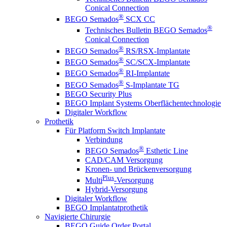
Conical Connection
®
BEGO Semados
SCX CC
®
Technisches Bulletin BEGO Semados
Conical Connection
®
BEGO Semados
RS/RSX-Implantate
®
BEGO Semados
SC/SCX-Implantate
®
BEGO Semados
RI-Implantate
®
BEGO Semados
S-Implantate TG
BEGO Security Plus
BEGO Implant Systems Oberflächentechnologie
Digitaler Workflow
Prothetik
Für Platform Switch Implantate
Verbindung
®
BEGO Semados
Esthetic Line
CAD/CAM Versorgung
Kronen- und Brückenversorgung
Plus
Multi
-Versorgung
Hybrid-Versorgung
Digitaler Workflow
BEGO Implantatprothetik
Navigierte Chirurgie
BEGO Guide Order Portal