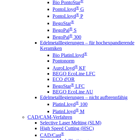
®
Bio PontoStar
®
PontoLloyd
G
®
PontoLloyd
P
®
BegoStar
®
BegoPal
S
®
BegoPal
300
Edelmetalllegierungen – für hochexpandierende
Keramiken
®
Bio PlatinLloyd
Pontonorm
®
AuroLloyd
KF
BEGO EcoLine LFC
ECO d'OR
®
BegoStar
LFC
BEGO EcoLine AU
Edelmetalllegierungen – nicht aufbrennfähig
®
PlatinLloyd
100
®
PlatinLloyd
M
CAD/CAM-Verfahren
Selective Laser Melting (SLM)
High Speed Cutting (HSC)
®
CAD/Cast