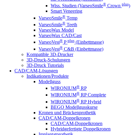
®
plus
Wiss. Studien (VarseoSmile
Crown
)
Smart Veneering
®
VarseoSmile
Temp
®
VarseoSmile
Teeth
VarseoWax Model
VarseoWax CAD/Cast
®
plus
VarseoVest
P
(Einbettmasse)
®
VarseoVest
C&B (Einbettmasse)
Kompatible 3D-Drucker
3D-Druck-Schulungen
3D-Druck Tutorials
CAD/CAM-Lösungen
Indikationen/Produkte
Modellguss
®
WIRONIUM
RP
®
WIRONIUM
RP Complete
®
WIRONIUM
RP Hybrid
BEGO Modellgusskurse
Kronen und Brückenprothetik
CAD/CAM-Doppelkronen
CAD/CAM-Doppelkronen
Hybridgefertigte Doppelkronen
Implantatprothetik