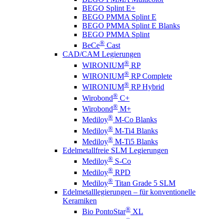
BEGO Splint E+
BEGO PMMA Splint E
BEGO PMMA Splint E Blanks
BEGO PMMA Splint
®
BeCe
Cast
CAD/CAM Legierungen
®
WIRONIUM
RP
®
WIRONIUM
RP Complete
®
WIRONIUM
RP Hybrid
®
Wirobond
C+
®
Wirobond
M+
®
Mediloy
M-Co Blanks
®
Mediloy
M-Ti4 Blanks
®
Mediloy
M-Ti5 Blanks
Edelmetallfreie SLM Legierungen
®
Mediloy
S-Co
®
Mediloy
RPD
®
Mediloy
Titan Grade 5 SLM
Edelmetalllegierungen – für konventionelle
Keramiken
®
Bio PontoStar
XL