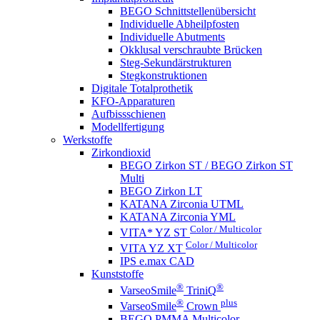
BEGO Schnittstellenübersicht
Individuelle Abheilpfosten
Individuelle Abutments
Okklusal verschraubte Brücken
Steg-Sekundärstrukturen
Stegkonstruktionen
Digitale Totalprothetik
KFO-Apparaturen
Aufbissschienen
Modellfertigung
Werkstoffe
Zirkondioxid
BEGO Zirkon ST / BEGO Zirkon ST
Multi
BEGO Zirkon LT
KATANA Zirconia UTML
KATANA Zirconia YML
Color / Multicolor
VITA* YZ ST
Color / Multicolor
VITA YZ XT
IPS e.max CAD
Kunststoffe
®
®
VarseoSmile
TriniQ
®
plus
VarseoSmile
Crown
BEGO PMMA Multicolor