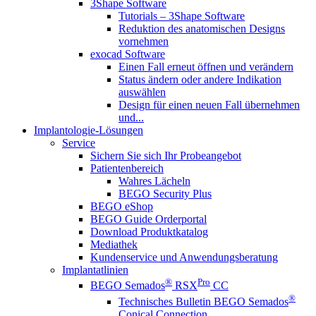
3Shape Software
Tutorials – 3Shape Software
Reduktion des anatomischen Designs
vornehmen
exocad Software
Einen Fall erneut öffnen und verändern
Status ändern oder andere Indikation
auswählen
Design für einen neuen Fall übernehmen
und...
Implantologie-Lösungen
Service
Sichern Sie sich Ihr Probeangebot
Patientenbereich
Wahres Lächeln
BEGO Security Plus
BEGO eShop
BEGO Guide Orderportal
Download Produktkatalog
Mediathek
Kundenservice und Anwendungsberatung
Implantatlinien
®
Pro
BEGO Semados
RSX
CC
®
Technisches Bulletin BEGO Semados
Conical Connection