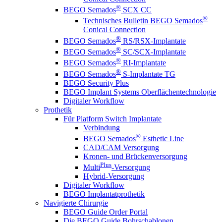
®
BEGO Semados
SCX CC
®
Technisches Bulletin BEGO Semados
Conical Connection
®
BEGO Semados
RS/RSX-Implantate
®
BEGO Semados
SC/SCX-Implantate
®
BEGO Semados
RI-Implantate
®
BEGO Semados
S-Implantate TG
BEGO Security Plus
BEGO Implant Systems Oberflächentechnologie
Digitaler Workflow
Prothetik
Für Platform Switch Implantate
Verbindung
®
BEGO Semados
Esthetic Line
CAD/CAM Versorgung
Kronen- und Brückenversorgung
Plus
Multi
-Versorgung
Hybrid-Versorgung
Digitaler Workflow
BEGO Implantatprothetik
Navigierte Chirurgie
BEGO Guide Order Portal
Die BEGO Guide Bohrschablonen