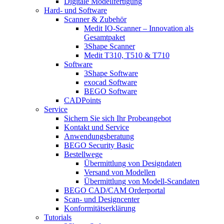
Digitale Modellfertigung
Hard- und Software
Scanner & Zubehör
Medit IO-Scanner – Innovation als
Gesamtpaket
3Shape Scanner
Medit T310, T510 & T710
Software
3Shape Software
exocad Software
BEGO Software
CADPoints
Service
Sichern Sie sich Ihr Probeangebot
Kontakt und Service
Anwendungsberatung
BEGO Security Basic
Bestellwege
Übermittlung von Designdaten
Versand von Modellen
Übermittlung von Modell-Scandaten
BEGO CAD/CAM Orderportal
Scan- und Designcenter
Konformitätserklärung
Tutorials