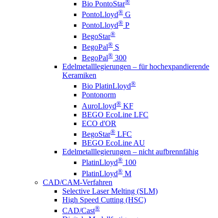
®
Bio PontoStar
®
PontoLloyd
G
®
PontoLloyd
P
®
BegoStar
®
BegoPal
S
®
BegoPal
300
Edelmetalllegierungen – für hochexpandierende
Keramiken
®
Bio PlatinLloyd
Pontonorm
®
AuroLloyd
KF
BEGO EcoLine LFC
ECO d'OR
®
BegoStar
LFC
BEGO EcoLine AU
Edelmetalllegierungen – nicht aufbrennfähig
®
PlatinLloyd
100
®
PlatinLloyd
M
CAD/CAM-Verfahren
Selective Laser Melting (SLM)
High Speed Cutting (HSC)
®
CAD/Cast