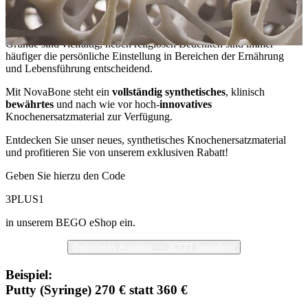
Seit den letzten Jahren steigt vermehrt die Nachfrage der Patienten
nach einer biologisch neutralen Alternative zu
Knochenersatzmaterialien tierischen oder humanen Ursprungs. Die
Gründe sind vielfältig, neben religiösen Bedenken sind immer
häufiger die persönliche Einstellung in Bereichen der Ernährung
und Lebensführung entscheidend.
Mit NovaBone steht ein
vollständig synthetisches
, klinisch
bewährtes
und nach wie vor hoch-
innovatives
Knochenersatzmaterial zur Verfügung.
Entdecken Sie unser neues, synthetisches Knochenersatzmaterial
und profitieren Sie von unserem exklusiven Rabatt!
Geben Sie hierzu den Code
3PLUS1
in unserem BEGO eShop ein.
Befristetes Angebot — JETZT bestellen!
Beispiel:
Putty (Syringe) 270 € statt 360 €