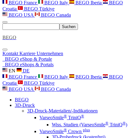
BEGO France
BEGO Italy
BEGO Iberia
BEGO
Croatia
BEGO Türkiye
BEGO USA
BEGO Canada
Suchen
BEGO
Kontakt
Karriere
Unternehmen
BEGO eShop & Portale
BEGO eShops & Portals
EN
DE
BEGO France
BEGO Italy
BEGO Iberia
BEGO
Croatia
BEGO Türkiye
BEGO USA
BEGO Canada
BEGO
3D-Druck
3D-Druck-Materialien/-Indikationen
®
®
VarseoSmile
TriniQ
®
®
Wiss. Studien (VarseoSmile
TriniQ
)
®
plus
VarseoSmile
Crown
3D-Probedruck (kostenfrei)