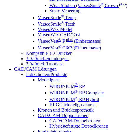
®
plus
Wiss. Studien (VarseoSmile
Crown
)
Smart Veneering
®
VarseoSmile
Temp
®
VarseoSmile
Teeth
VarseoWax Model
VarseoWax CAD/Cast
®
plus
VarseoVest
P
(Einbettmasse)
®
VarseoVest
C&B (Einbettmasse)
Kompatible 3D-Drucker
3D-Druck-Schulungen
3D-Druck Tutorials
CAD/CAM-Lösungen
Indikationen/Produkte
Modellguss
®
WIRONIUM
RP
®
WIRONIUM
RP Complete
®
WIRONIUM
RP Hybrid
BEGO Modellgusskurse
Kronen und Brückenprothetik
CAD/CAM-Doppelkronen
CAD/CAM-Doppelkronen
Hybridgefertigte Doppelkronen
Implantatprothetik