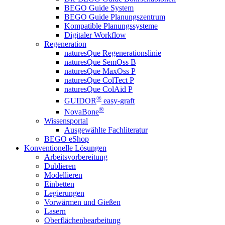
BEGO Guide System
BEGO Guide Planungszentrum
Kompatible Planungssysteme
Digitaler Workflow
Regeneration
naturesQue Regenerationslinie
naturesQue SemOss B
naturesQue MaxOss P
naturesQue ColTect P
naturesQue ColAid P
®
GUIDOR
easy-graft
®
NovaBone
Wissensportal
Ausgewählte Fachliteratur
BEGO eShop
Konventionelle Lösungen
Arbeitsvorbereitung
Dublieren
Modellieren
Einbetten
Legierungen
Vorwärmen und Gießen
Lasern
Oberflächenbearbeitung