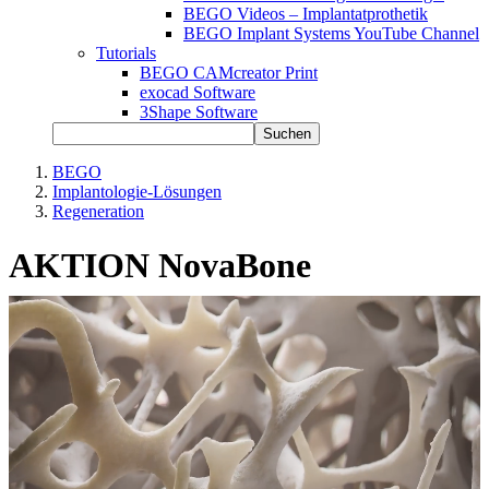
BEGO Videos – Implantatprothetik
BEGO Implant Systems YouTube Channel
Tutorials
BEGO CAMcreator Print
exocad Software
3Shape Software
Suchen
BEGO
Implantologie-Lösungen
Regeneration
AKTION NovaBone
Die nächste Generation synthetischer Knochenersatzmaterialien
NovaBone – auf ganzer Line einzigartig