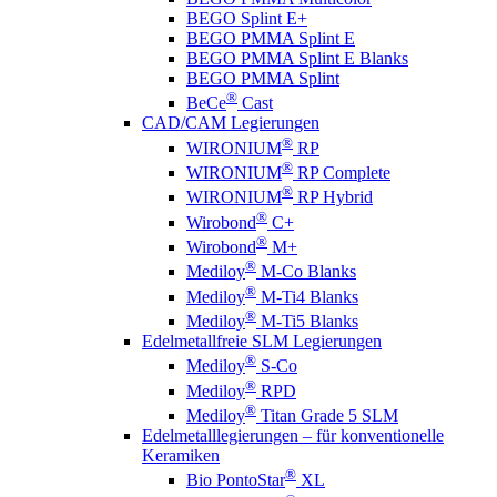
BEGO Splint E+
BEGO PMMA Splint E
BEGO PMMA Splint E Blanks
BEGO PMMA Splint
®
BeCe
Cast
CAD/CAM Legierungen
®
WIRONIUM
RP
®
WIRONIUM
RP Complete
®
WIRONIUM
RP Hybrid
®
Wirobond
C+
®
Wirobond
M+
®
Mediloy
M-Co Blanks
®
Mediloy
M-Ti4 Blanks
®
Mediloy
M-Ti5 Blanks
Edelmetallfreie SLM Legierungen
®
Mediloy
S-Co
®
Mediloy
RPD
®
Mediloy
Titan Grade 5 SLM
Edelmetalllegierungen – für konventionelle
Keramiken
®
Bio PontoStar
XL